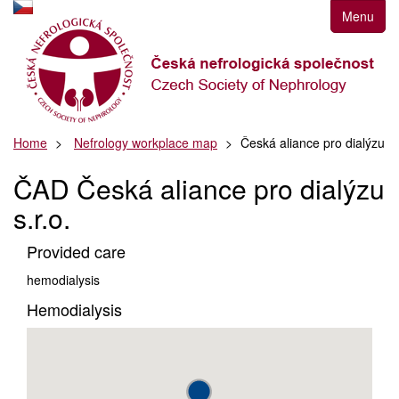
Přejít
Menu
k
navigaci
Přejít
na
obsah
Přejít
Home
Nefrology workplace map
Česká aliance pro dialýzu
k
postrannímu
ČAD Česká aliance pro dialýzu
sloupci
s.r.o.
Klávesové
zkratky
Provided care
hemodialysis
Hemodialysis