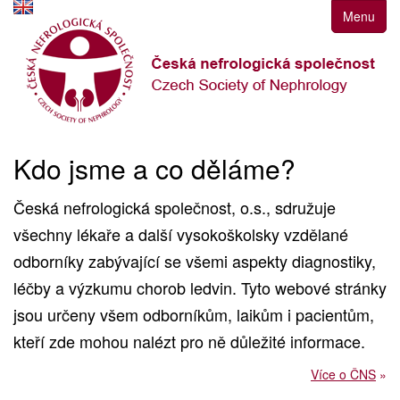
Přejít
Menu
k
navigaci
Přejít
na
obsah
Přejít
k
Kdo jsme a co děláme?
postrannímu
sloupci
Česká nefrologická společnost, o.s., sdružuje
Klávesové
všechny lékaře a další vysokoškolsky vzdělané
zkratky
odborníky zabývající se všemi aspekty diagnostiky,
léčby a výzkumu chorob ledvin. Tyto webové stránky
jsou určeny všem odborníkům, laikům i pacientům,
kteří zde mohou nalézt pro ně důležité informace.
Více o ČNS
»