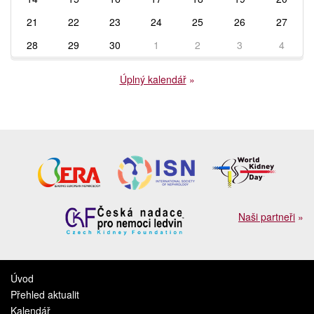
21
22
23
24
25
26
27
28
29
30
1
2
3
4
Úplný kalendář
»
Naši partneři
»
Úvod
Přehled aktualit
Kalendář