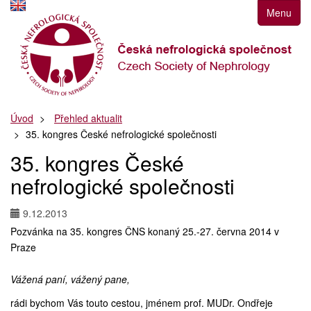
Přejít
Menu
k
navigaci
Přejít
na
obsah
Přejít
Úvod
Přehled aktualit
k
35. kongres České nefrologické společnosti
postrannímu
sloupci
35. kongres České
Klávesové
nefrologické společnosti
zkratky
9.12.2013
Pozvánka na 35. kongres ČNS konaný 25.-27. června 2014 v
Praze
Vážená paní, vážený pane,
rádi bychom Vás touto cestou, jménem prof. MUDr. Ondřeje