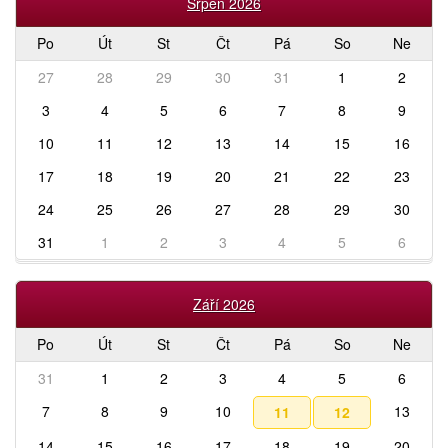
Srpen 2026
Po
Út
St
Čt
Pá
So
Ne
27
28
29
30
31
1
2
3
4
5
6
7
8
9
10
11
12
13
14
15
16
17
18
19
20
21
22
23
24
25
26
27
28
29
30
31
1
2
3
4
5
6
Září 2026
Po
Út
St
Čt
Pá
So
Ne
31
1
2
3
4
5
6
7
8
9
10
13
11
12
14
15
16
17
18
19
20