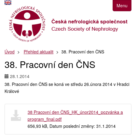
Přejít
Menu
k
navigaci
Přejít
na
obsah
Přejít
Úvod
Přehled aktualit
38. Pracovní den ČNS
k
postrannímu
38. Pracovní den ČNS
sloupci
Klávesové
28.1.2014
zkratky
38. Pracovní den ČNS se koná ve středu 26.února 2014 v Hradci
Králové
38 Pracovní den ČNS_HK_únor2014_pozvánka a
program_final.pdf
656,93 kB, Datum poslední změny: 31.1.2014