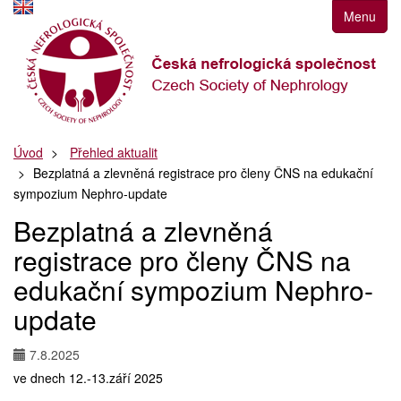
Přejít
Menu
k
navigaci
Přejít
na
obsah
Přejít
Úvod
Přehled aktualit
k
Bezplatná a zlevněná registrace pro členy ČNS na edukační
postrannímu
sympozium Nephro-update
sloupci
Klávesové
Bezplatná a zlevněná
zkratky
registrace pro členy ČNS na
edukační sympozium Nephro-
update
7.8.2025
ve dnech 12.-13.září 2025