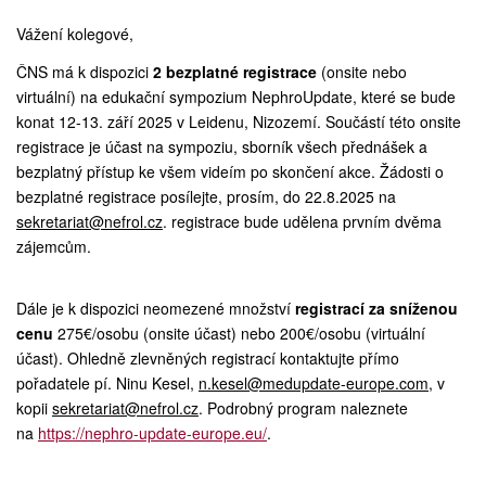
Vážení kolegové,
ČNS má k dispozici
2 bezplatné registrace
(onsite nebo
virtuální) na edukační sympozium NephroUpdate, které se bude
konat 12-13. září 2025 v Leidenu, Nizozemí. Součástí této onsite
registrace je účast na sympoziu, sborník všech přednášek a
bezplatný přístup ke všem videím po skončení akce. Žádosti o
bezplatné registrace posílejte, prosím, do 22.8.2025 na
sekretariat@nefrol.cz
. registrace bude udělena prvním dvěma
zájemcům.
Dále je k dispozici neomezené množství
registrací za sníženou
cenu
275€/osobu (onsite účast) nebo 200€/osobu (virtuální
účast). Ohledně zlevněných registrací kontaktujte přímo
pořadatele pí. Ninu Kesel,
n.kesel@medupdate-europe.com
, v
kopii
sekretariat@nefrol.cz
. Podrobný program naleznete
na
https://nephro-update-europe.eu/
.