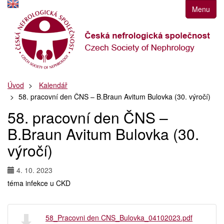
Přejít
Menu
k
navigaci
Přejít
na
obsah
Přejít
Úvod
Kalendář
k
58. pracovní den ČNS – B.Braun Avitum Bulovka (30. výročí)
postrannímu
sloupci
58. pracovní den ČNS –
Klávesové
B.Braun Avitum Bulovka (30.
zkratky
výročí)
4. 10. 2023
téma infekce u CKD
58_Pracovni den CNS_Bulovka_04102023.pdf