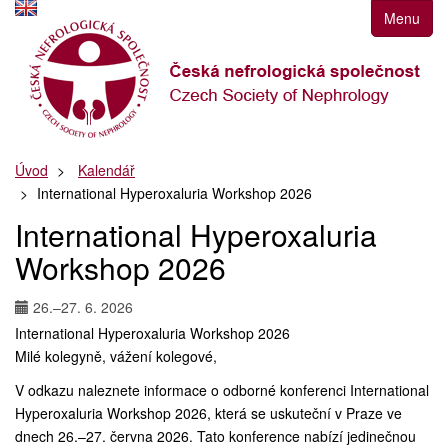
Přejít
Menu
k
navigaci
Přejít
na
obsah
Přejít
Úvod
Kalendář
k
International Hyperoxaluria Workshop 2026
postrannímu
sloupci
International Hyperoxaluria
Klávesové
Workshop 2026
zkratky
26.–27. 6. 2026
International Hyperoxaluria Workshop 2026
Milé kolegyně, vážení kolegové,
V odkazu naleznete informace o odborné konferenci International
Hyperoxaluria Workshop 2026, která se uskuteční v Praze ve
dnech 26.–27. června 2026. Tato konference nabízí jedinečnou