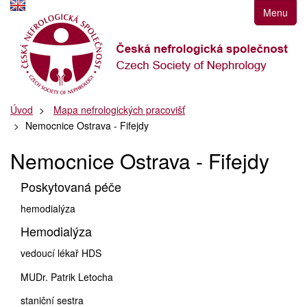
Přejít
Menu
k
navigaci
Přejít
na
obsah
Přejít
Úvod
Mapa nefrologických pracovišť
k
Nemocnice Ostrava - Fifejdy
postrannímu
sloupci
Nemocnice Ostrava - Fifejdy
Klávesové
zkratky
Poskytovaná péče
hemodialýza
Hemodialýza
vedoucí lékař HDS
MUDr. Patrik Letocha
staniční sestra