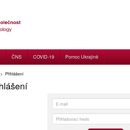
y
ČNS
COVID-19
Pomoc Ukrajině
Přihlášení
hlášení