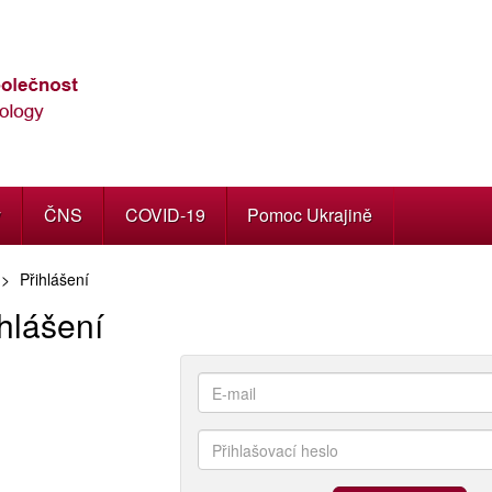
y
ČNS
COVID-19
Pomoc Ukrajině
Přihlášení
hlášení