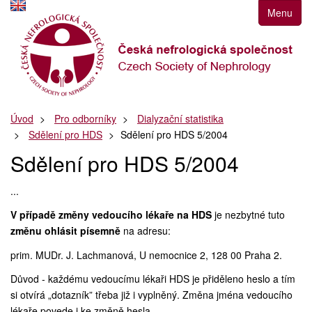
Přejít
Menu
k
navigaci
Přejít
na
obsah
Přejít
Úvod
Pro odborníky
Dialyzační statistika
k
Sdělení pro HDS
Sdělení pro HDS 5/2004
postrannímu
sloupci
Sdělení pro HDS 5/2004
Klávesové
zkratky
...
V případě změny vedoucího lékaře na HDS
je nezbytné tuto
změnu ohlásit písemně
na adresu:
prim. MUDr. J. Lachmanová, U nemocnice 2, 128 00 Praha 2.
Důvod - každému vedoucímu lékaři HDS je přiděleno heslo a tím
si otvírá „dotazník” třeba již i vyplněný. Změna jména vedoucího
lékaře povede i ke změně hesla.