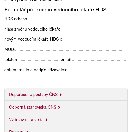
Formulář pro změnu vedoucího lékaře HDS
HDS adresa ...................................................................................
hlásí změnu vedoucího lékaře
novým vedoucím lékaře HDS je
MUDr. ...........................................................................................
telefon ................................... email ..............................................
datum, razíto a podpis zřizovatele
Doporučené postupy ČNS
Odborná stanoviska ČNS
Vzdělávání a věda
Registry