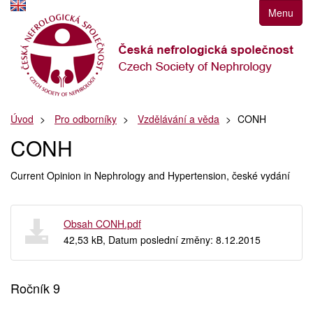
Přejít
Menu
k
navigaci
Přejít
na
obsah
Přejít
Úvod
Pro odborníky
Vzdělávání a věda
CONH
k
postrannímu
CONH
sloupci
Klávesové
Current Opinion in Nephrology and Hypertension, české vydání
zkratky
Obsah CONH.pdf
42,53 kB, Datum poslední změny: 8.12.2015
Ročník 9