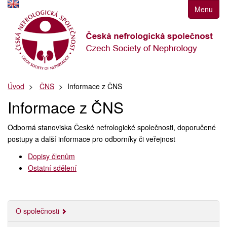
Přejít
Menu
k
navigaci
Přejít
na
obsah
Přejít
Úvod
ČNS
Informace z ČNS
k
postrannímu
Informace z ČNS
sloupci
Klávesové
Odborná stanoviska České nefrologické společnosti, doporučené
zkratky
postupy a další informace pro odborníky či veřejnost
Dopisy členům
Ostatní sdělení
O společnosti