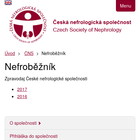
Přejít
Menu
k
navigaci
Přejít
na
obsah
Přejít
Úvod
ČNS
Nefroběžník
k
postrannímu
Nefroběžník
sloupci
Klávesové
Zpravodaj České nefrologické společnosti
zkratky
2017
2016
O společnosti
Přihláška do společnosti