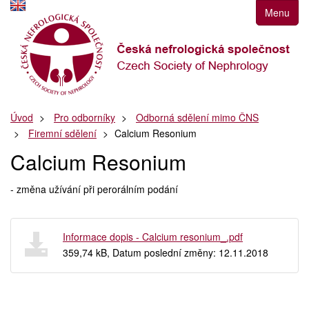
Přejít
Menu
k
navigaci
Přejít
na
obsah
Přejít
Úvod
Pro odborníky
Odborná sdělení mimo ČNS
k
Firemní sdělení
Calcium Resonium
postrannímu
sloupci
Calcium Resonium
Klávesové
zkratky
- změna užívání při perorálním podání
Informace­ dopis - Calcium resonium_.pdf
359,74 kB, Datum poslední změny: 12.11.2018