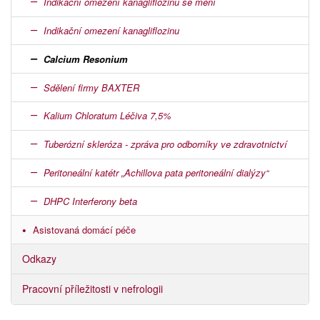
Indikační omezení kanagliflozinu se mění
Indikační omezení kanagliflozinu
Calcium Resonium
Sdělení firmy BAXTER
Kalium Chloratum Léčiva 7,5%
Tuberózní skleróza - zpráva pro odborníky ve zdravotnictví
Peritoneální katétr „Achillova pata peritoneální dialýzy“
DHPC Interferony beta
Asistovaná domácí péče
Odkazy
Pracovní příležitosti v nefrologii