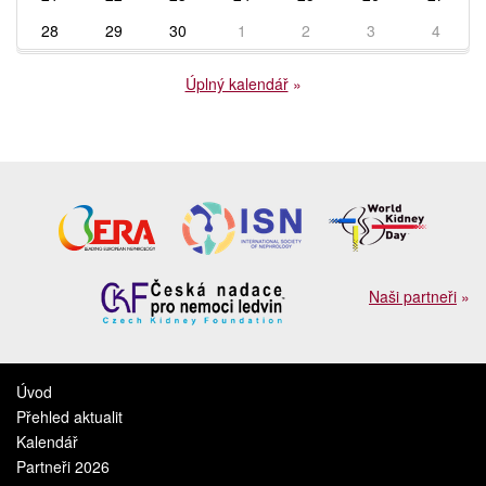
28
29
30
1
2
3
4
Úplný kalendář
»
Naši partneři
»
Úvod
Přehled aktualit
Kalendář
Partneři 2026