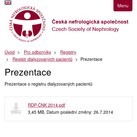
Přejít
Menu
k
navigaci
Přejít
na
obsah
Přejít
Úvod
Pro odborníky
Registry
k
Registr dialyzovaných pacientů
Prezentace
postrannímu
sloupci
Prezentace
Klávesové
zkratky
Prezentace o registru dialyzovaných pacientů
RDP-ČNK 2014.pdf
3,45 MB, Datum poslední změny: 26.7.2014