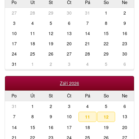
Po
Út
St
Čt
Pá
So
Ne
27
28
29
30
31
1
2
3
4
5
6
7
8
9
10
11
12
13
14
15
16
17
18
19
20
21
22
23
24
25
26
27
28
29
30
31
1
2
3
4
5
6
Září 2026
Po
Út
St
Čt
Pá
So
Ne
31
1
2
3
4
5
6
7
8
9
10
13
11
12
14
15
16
17
18
19
20
21
22
23
24
25
26
27