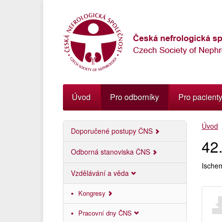
Přejít
k
navigaci
Přejít
na
obsah
Přejít
k
postrannímu
Úvod
Pro odborníky
Pro pacient
sloupci
Klávesové
Úvod
zkratky
Doporučené postupy ČNS
42
Odborná stanoviska ČNS
Ischem
Vzdělávání a věda
Kongresy
Pracovní dny ČNS