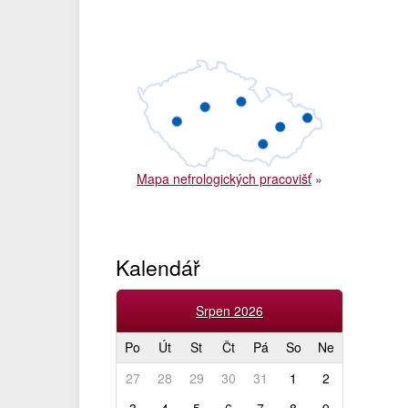
Mapa nefrologických pracovišť
»
Kalendář
Srpen 2026
Po
Út
St
Čt
Pá
So
Ne
27
28
29
30
31
1
2