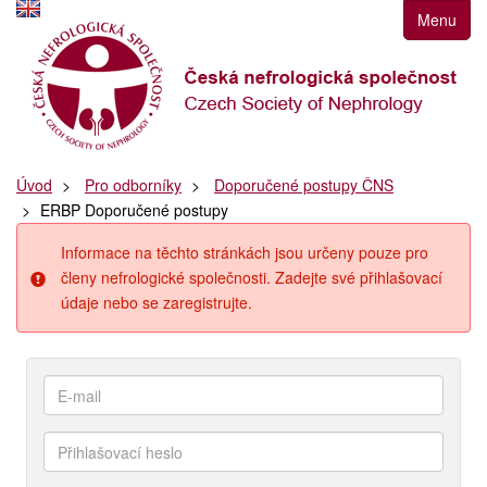
Přejít
Menu
k
navigaci
Přejít
na
obsah
Přejít
Úvod
Pro odborníky
Doporučené postupy ČNS
k
ERBP Doporučené postupy
postrannímu
sloupci
Informace na těchto stránkách jsou určeny pouze pro
Klávesové
členy nefrologické společnosti. Zadejte své přihlašovací
zkratky
údaje nebo se zaregistrujte.