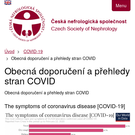
Přejít
Menu
k
navigaci
Přejít
na
obsah
Přejít
Úvod
COVID-19
k
Obecná doporučení a přehledy stran COVID
postrannímu
sloupci
Obecná doporučení a přehledy
Klávesové
stran COVID
zkratky
Obecná doporučení a přehledy stran COVID
The symptoms of coronavirus disease [COVID-19]