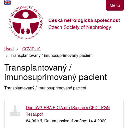
Přejít
Menu
k
navigaci
Přejít
na
obsah
Přejít
Úvod
COVID-19
k
Transplantovaný / imunosuprimovaný pacient
postrannímu
sloupci
Transplantovaný /
Klávesové
imunosuprimovaný pacient
zkratky
Transplantovaný / imunosuprimovaný pacient
Dop.IWG ERA EDTA pro ISu pac.s CKD - PGN
Tesař.pdf
84,99 kB, Datum poslední změny: 14.4.2020