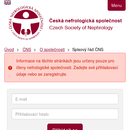
Přejít
Menu
k
navigaci
Přejít
na
obsah
Přejít
Úvod
ČNS
O společnosti
Spisový řád ČNS
k
postrannímu
Informace na těchto stránkách jsou určeny pouze pro
sloupci
členy nefrologické společnosti. Zadejte své přihlašovací
Klávesové
údaje nebo se zaregistrujte.
zkratky