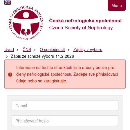
Přejít
Menu
k
navigaci
Přejít
na
obsah
Přejít
Úvod
ČNS
O společnosti
Zápisy z výboru
k
Zápis ze schůze výboru 11.2.2026
postrannímu
sloupci
Informace na těchto stránkách jsou určeny pouze pro
Klávesové
členy nefrologické společnosti. Zadejte své přihlašovací
zkratky
údaje nebo se zaregistrujte.