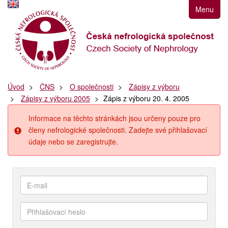
Přejít
Menu
k
navigaci
Přejít
na
obsah
Přejít
Úvod
ČNS
O společnosti
Zápisy z výboru
k
Zápisy z výboru 2005
Zápis z výboru 20. 4. 2005
postrannímu
sloupci
Informace na těchto stránkách jsou určeny pouze pro
Klávesové
členy nefrologické společnosti. Zadejte své přihlašovací
zkratky
údaje nebo se zaregistrujte.