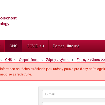
y
ČNS
COVID-19
Pomoc Ukrajině
ČNS
O společnosti
Zápisy z výboru
Zápisy z výboru 2
Informace na těchto stránkách jsou určeny pouze pro členy nefrologick
nebo se zaregistrujte.