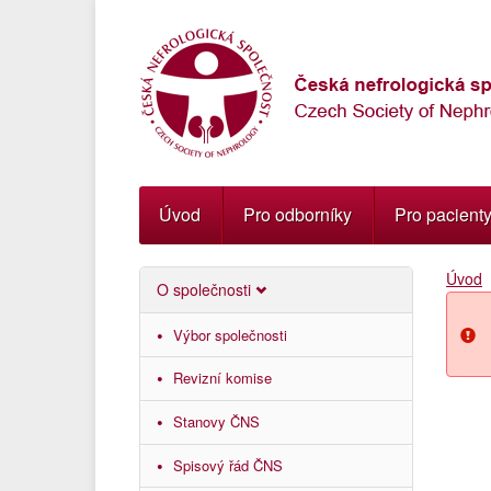
Přejít
k
navigaci
Přejít
na
obsah
Přejít
k
postrannímu
Úvod
Pro odborníky
Pro pacient
sloupci
Klávesové
Úvod
zkratky
O společnosti
Výbor společnosti
Revizní komise
Stanovy ČNS
Spisový řád ČNS