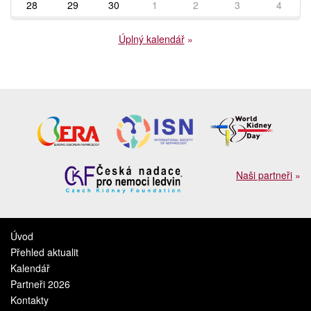
28
29
30
1
2
3
4
Úplný kalendář
»
Naši partneři
»
Úvod
Přehled aktualit
Kalendář
Partneři 2026
Kontakty