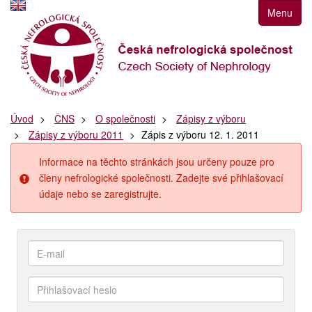
Přejít
Menu
k
navigaci
Přejít
na
obsah
Přejít
Úvod
ČNS
O společnosti
Zápisy z výboru
k
Zápisy z výboru 2011
Zápis z výboru 12. 1. 2011
postrannímu
sloupci
Informace na těchto stránkách jsou určeny pouze pro
Klávesové
členy nefrologické společnosti. Zadejte své přihlašovací
zkratky
údaje nebo se zaregistrujte.