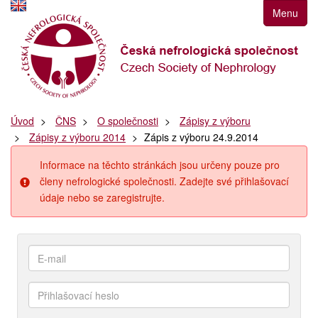
Přejít
Menu
k
navigaci
Přejít
na
obsah
Přejít
Úvod
ČNS
O společnosti
Zápisy z výboru
k
Zápisy z výboru 2014
Zápis z výboru 24.9.2014
postrannímu
sloupci
Informace na těchto stránkách jsou určeny pouze pro
Klávesové
členy nefrologické společnosti. Zadejte své přihlašovací
zkratky
údaje nebo se zaregistrujte.