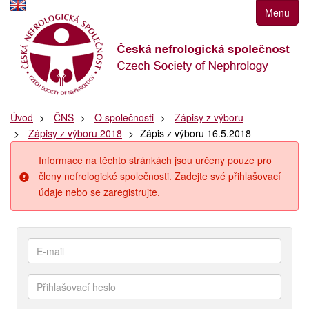
Přejít
Menu
k
navigaci
Přejít
na
obsah
Přejít
Úvod
ČNS
O společnosti
Zápisy z výboru
k
Zápisy z výboru 2018
Zápis z výboru 16.5.2018
postrannímu
sloupci
Informace na těchto stránkách jsou určeny pouze pro
Klávesové
členy nefrologické společnosti. Zadejte své přihlašovací
zkratky
údaje nebo se zaregistrujte.