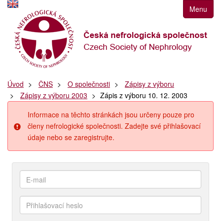
Přejít
Menu
k
navigaci
Přejít
na
obsah
Přejít
Úvod
ČNS
O společnosti
Zápisy z výboru
k
Zápisy z výboru 2003
Zápis z výboru 10. 12. 2003
postrannímu
sloupci
Informace na těchto stránkách jsou určeny pouze pro
Klávesové
členy nefrologické společnosti. Zadejte své přihlašovací
zkratky
údaje nebo se zaregistrujte.