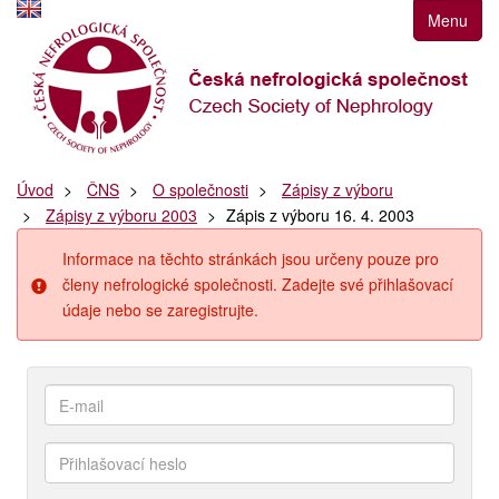
Přejít
Menu
k
navigaci
Přejít
na
obsah
Přejít
Úvod
ČNS
O společnosti
Zápisy z výboru
k
Zápisy z výboru 2003
Zápis z výboru 16. 4. 2003
postrannímu
sloupci
Informace na těchto stránkách jsou určeny pouze pro
Klávesové
členy nefrologické společnosti. Zadejte své přihlašovací
zkratky
údaje nebo se zaregistrujte.