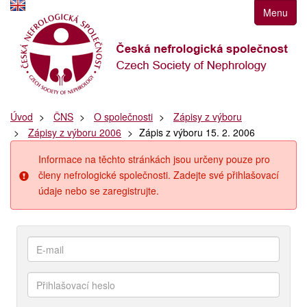
Přejít
Menu
k
navigaci
Přejít
na
obsah
Přejít
Úvod
ČNS
O společnosti
Zápisy z výboru
k
Zápisy z výboru 2006
Zápis z výboru 15. 2. 2006
postrannímu
sloupci
Informace na těchto stránkách jsou určeny pouze pro
Klávesové
členy nefrologické společnosti. Zadejte své přihlašovací
zkratky
údaje nebo se zaregistrujte.