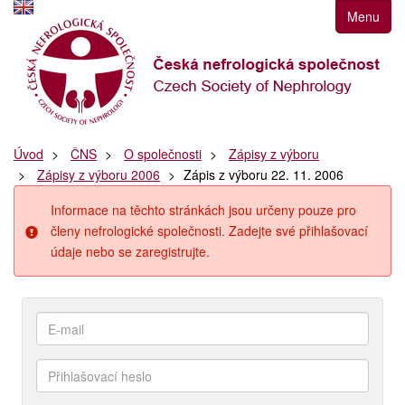
Přejít
Menu
k
navigaci
Přejít
na
obsah
Přejít
Úvod
ČNS
O společnosti
Zápisy z výboru
k
Zápisy z výboru 2006
Zápis z výboru 22. 11. 2006
postrannímu
sloupci
Informace na těchto stránkách jsou určeny pouze pro
Klávesové
členy nefrologické společnosti. Zadejte své přihlašovací
zkratky
údaje nebo se zaregistrujte.