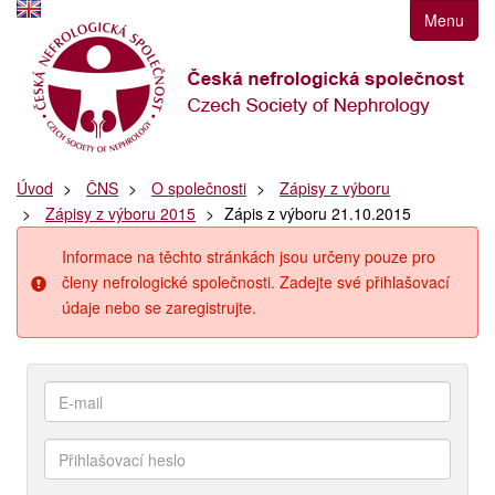
Přejít
Menu
k
navigaci
Přejít
na
obsah
Přejít
Úvod
ČNS
O společnosti
Zápisy z výboru
k
Zápisy z výboru 2015
Zápis z výboru 21.10.2015
postrannímu
sloupci
Informace na těchto stránkách jsou určeny pouze pro
Klávesové
členy nefrologické společnosti. Zadejte své přihlašovací
zkratky
údaje nebo se zaregistrujte.