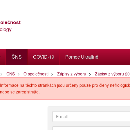
y
ČNS
COVID-19
Pomoc Ukrajině
ČNS
O společnosti
Zápisy z výboru
Zápisy z výboru 2
Informace na těchto stránkách jsou určeny pouze pro členy nefrologick
nebo se zaregistrujte.