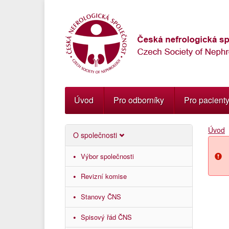
Přejít
k
navigaci
Přejít
na
obsah
Přejít
k
postrannímu
Úvod
Pro odborníky
Pro pacient
sloupci
Klávesové
Úvod
zkratky
O společnosti
Výbor společnosti
Revizní komise
Stanovy ČNS
Spisový řád ČNS