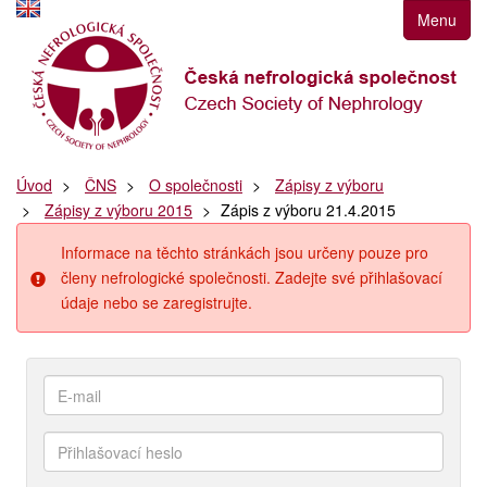
Přejít
Menu
k
navigaci
Přejít
na
obsah
Přejít
Úvod
ČNS
O společnosti
Zápisy z výboru
k
Zápisy z výboru 2015
Zápis z výboru 21.4.2015
postrannímu
sloupci
Informace na těchto stránkách jsou určeny pouze pro
Klávesové
členy nefrologické společnosti. Zadejte své přihlašovací
zkratky
údaje nebo se zaregistrujte.