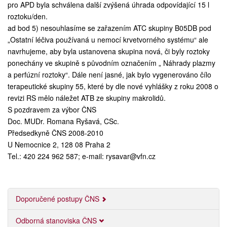
pro APD byla schválena další zvýšená úhrada odpovídající 15 l
roztoku/den.
ad bod 5) nesouhlasíme se zařazením ATC skupiny B05DB pod
„Ostatní léčiva používaná u nemocí krvetvorného systému“ ale
navrhujeme, aby byla ustanovena skupina nová, či byly roztoky
ponechány ve skupině s původním označením „ Náhrady plazmy
a perfúzní roztoky“. Dále není jasné, jak bylo vygenerováno čílo
terapeutické skupiny 55, které by dle nové vyhlášky z roku 2008 o
revizi RS mělo náležet ATB ze skupiny makrolidů.
S pozdravem za výbor ČNS
Doc. MUDr. Romana Ryšavá, CSc.
Předsedkyně ČNS 2008-2010
U Nemocnice 2, 128 08 Praha 2
Tel.: 420 224 962 587; e-mail: rysavar@vfn.cz
Doporučené postupy ČNS
Odborná stanoviska ČNS