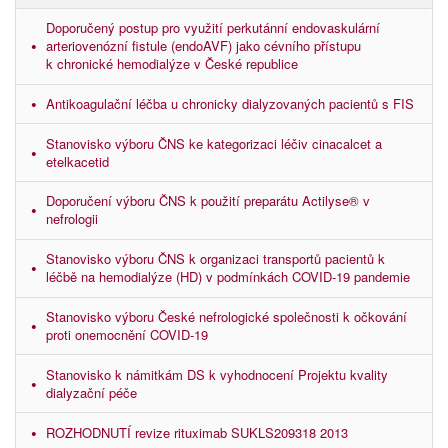
Doporučený postup pro využití perkutánní endovaskulární
arteriovenózní fistule (endoAVF) jako cévního přístupu
k chronické hemodialýze v České republice
Antikoagulační léčba u chronicky dialyzovaných pacientů s FIS
Stanovisko výboru ČNS ke kategorizaci léčiv cinacalcet a
etelkacetid
Doporučení výboru ČNS k použití preparátu Actilyse® v
nefrologii
Stanovisko výboru ČNS k organizaci transportů pacientů k
léčbě na hemodialýze (HD) v podmínkách COVID-19 pandemie
Stanovisko výboru České nefrologické společnosti k očkování
proti onemocnění COVID-19
Stanovisko k námitkám DS k vyhodnocení Projektu kvality
dialyzační péče
ROZHODNUTÍ revize rituximab SUKLS209318 2013