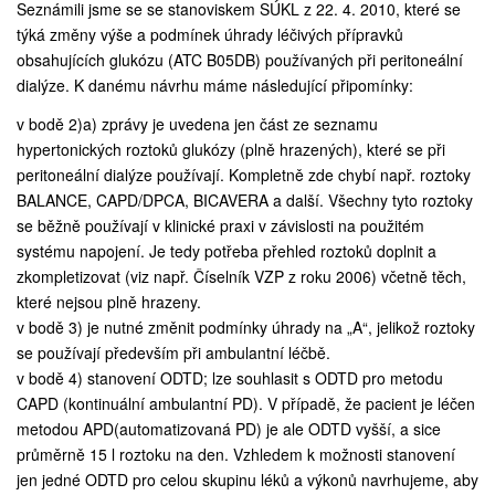
Seznámili jsme se se stanoviskem SÚKL z 22. 4. 2010, které se
týká změny výše a podmínek úhrady léčivých přípravků
obsahujících glukózu (ATC B05DB) používaných při peritoneální
dialýze. K danému návrhu máme následující připomínky:
v bodě 2)a) zprávy je uvedena jen část ze seznamu
hypertonických roztoků glukózy (plně hrazených), které se při
peritoneální dialýze používají. Kompletně zde chybí např. roztoky
BALANCE, CAPD/DPCA, BICAVERA a další. Všechny tyto roztoky
se běžně používají v klinické praxi v závislosti na použitém
systému napojení. Je tedy potřeba přehled roztoků doplnit a
zkompletizovat (viz např. Číselník VZP z roku 2006) včetně těch,
které nejsou plně hrazeny.
v bodě 3) je nutné změnit podmínky úhrady na „A“, jelikož roztoky
se používají především při ambulantní léčbě.
v bodě 4) stanovení ODTD; lze souhlasit s ODTD pro metodu
CAPD (kontinuální ambulantní PD). V případě, že pacient je léčen
metodou APD(automatizovaná PD) je ale ODTD vyšší, a sice
průměrně 15 l roztoku na den. Vzhledem k možnosti stanovení
jen jedné ODTD pro celou skupinu léků a výkonů navrhujeme, aby