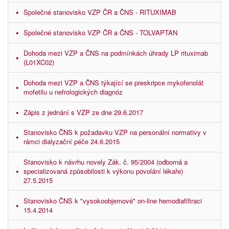
Společné stanovisko VZP ČR a ČNS - RITUXIMAB
Společné stanovisko VZP ČR a ČNS - TOLVAPTAN
Dohoda mezi VZP a ČNS na podmínkách úhrady LP rituximab
(L01XC02)
Dohoda mezi VZP a ČNS týkající se preskripce mykofenolát
mofetilu u nefrologických diagnóz
Zápis z jednání s VZP ze dne 29.6.2017
Stanovisko ČNS k požadavku VZP na personální normativy v
rámci dialyzační péče 24.6.2015
Stanovisko k návrhu novely Zák. č. 95/2004 (odborná a
specializovaná způsobilosti k výkonu povolání lékaře)
27.5.2015
Stanovisko ČNS k "vysokoobjemové" on-line hemodiafiltraci
15.4.2014