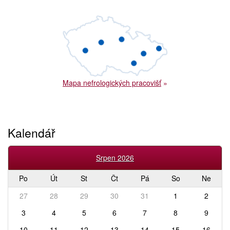
Mapa nefrologických pracovišť
»
Kalendář
Srpen 2026
Po
Út
St
Čt
Pá
So
Ne
27
28
29
30
31
1
2
3
4
5
6
7
8
9
10
11
12
13
14
15
16