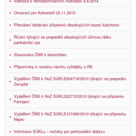
Indikace k hemoeliminačním metodám 4.8.2014
Omezení pro Ketosteril 22.11.2013
Přerušení dodávání přípravků obsahujících lososí kalcitonin
Řízení týkající se preparátů obsahujících účinnou látku
parikalcitol cps
Stanovisko ČNS k biosimilars
Připomínky k novému návrhu vyhlášky o RS
Vyjádření ČNS k HoZ SUKLS204718/2010 týkající se preparátu
Zemplar
Vyjádření ČNS k HoZ SUKLS22715/2010 týkající se přípravku
Ferinject
Vyjádření ČNS k HoZ SUKLS121093/2010 týkající se přípravku
Nepro
Informace SÚKLu – roztoky pro peritoneální dialýzu