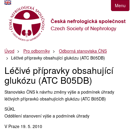
Přejít
Menu
k
navigaci
Přejít
na
obsah
Přejít
Úvod
Pro odborníky
Odborná stanoviska ČNS
k
Léčivé přípravky obsahující glukózu (ATC B05DB)
postrannímu
sloupci
Léčivé přípravky obsahující
Klávesové
glukózu (ATC B05DB)
zkratky
Stanovisko ČNS k návrhu změny výše a podmínek úhrady
léčivých přípravků obsahujících glukózu (ATC B05DB)
SÚKL
Oddělení stanovení výše a podmínek úhrady
V Praze 19. 5. 2010