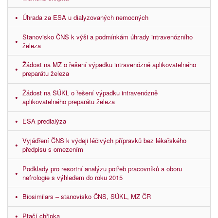
Úhrada za ESA u dialyzovaných nemocných
Stanovisko ČNS k výši a podmínkám úhrady intravenózního
železa
Žádost na MZ o řešení výpadku intravenózně aplikovatelného
preparátu železa
Žádost na SÚKL o řešení výpadku intravenózně
aplikovatelného preparátu železa
ESA predialýza
Vyjádření ČNS k výdeji léčivých přípravků bez lékařského
předpisu s omezením
Podklady pro resortní analýzu potřeb pracovníků a oboru
nefrologie s výhledem do roku 2015
Biosimilars – stanovisko ČNS, SÚKL, MZ ČR
Ptačí chřipka