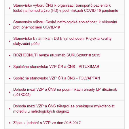
Stanovisko výboru ČNS k organizaci transportů pacientů k
léčbě na hemodialýze (HD) v podmínkách COVID-19 pandemie
Stanovisko výboru České nefrologické společnosti k očkování
proti onemocnění COVID-19
Stanovisko k námitkám DS k vyhodnocení Projektu kvality
dialyzační péče
ROZHODNUTÍ revize rituximab SUKLS209318 2013
Společné stanovisko VZP ČR a ČNS - RITUXIMAB
Společné stanovisko VZP ČR a ČNS - TOLVAPTAN
Dohoda mezi VZP a ČNS na podmínkách úhrady LP rituximab
(L01XC02)
Dohoda mezi VZP a ČNS týkající se preskripce mykofenolát
mofetilu u nefrologických diagnóz
Zápis z jednání s VZP ze dne 29.6.2017