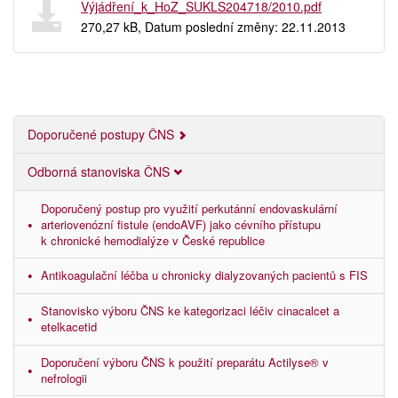
Výjádření_k_HoZ_SUKLS204718/2010.pdf
270,27 kB, Datum poslední změny: 22.11.2013
Doporučené postupy ČNS
Odborná stanoviska ČNS
Doporučený postup pro využití perkutánní endovaskulární
arteriovenózní fistule (endoAVF) jako cévního přístupu
k chronické hemodialýze v České republice
Antikoagulační léčba u chronicky dialyzovaných pacientů s FIS
Stanovisko výboru ČNS ke kategorizaci léčiv cinacalcet a
etelkacetid
Doporučení výboru ČNS k použití preparátu Actilyse® v
nefrologii