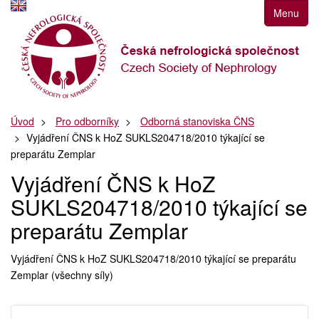
Přejít
Menu
k
navigaci
Přejít
na
obsah
Přejít
Úvod
Pro odborníky
Odborná stanoviska ČNS
k
Vyjádření ČNS k HoZ SUKLS204718/2010 týkající se
postrannímu
preparátu Zemplar
sloupci
Klávesové
Vyjádření ČNS k HoZ
zkratky
SUKLS204718/2010 týkající se
preparátu Zemplar
Vyjádření ČNS k HoZ SUKLS204718/2010 týkající se preparátu
Zemplar (všechny síly)