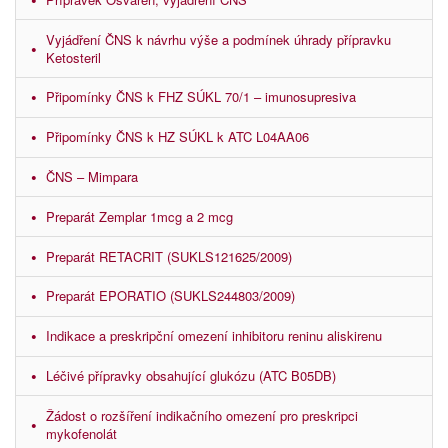
Vyjádření ČNS k návrhu výše a podmínek úhrady přípravku
Ketosteril
Připomínky ČNS k FHZ SÚKL 70/1 – imunosupresiva
Připomínky ČNS k HZ SÚKL k ATC L04AA06
ČNS – Mimpara
Preparát Zemplar 1mcg a 2 mcg
Preparát RETACRIT (SUKLS121625/2009)
Preparát EPORATIO (SUKLS244803/2009)
Indikace a preskripční omezení inhibitoru reninu aliskirenu
Léčivé přípravky obsahující glukózu (ATC B05DB)
Žádost o rozšíření indikačního omezení pro preskripci
mykofenolát