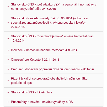
Stanovisko ČNS k požadavku VZP na personální normativy v
rámci dialyzační péče 24.6.2015
Stanovisko k návrhu novely Zák. č. 95/2004 (odborná a
specializovaná způsobilosti k výkonu povolání lékaře)
27.5.2015
Stanovisko ČNS k "vysokoobjemové" on-line hemodiafiltraci
15.4.2014
Indikace k hemoeliminačním metodám 4.8.2014
Omezení pro Ketosteril 22.11.2013
Přerušení dodávání přípravků obsahujících lososí kalcitonin
Řízení týkající se preparátů obsahujících účinnou látku
parikalcitol cps
Stanovisko ČNS k biosimilars
Připomínky k novému návrhu vyhlášky o RS