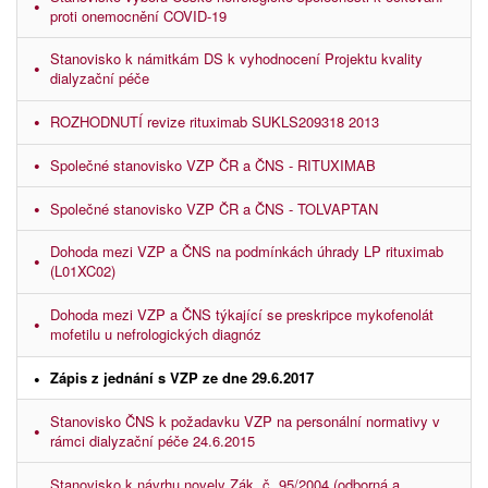
proti onemocnění COVID-19
Stanovisko k námitkám DS k vyhodnocení Projektu kvality
dialyzační péče
ROZHODNUTÍ revize rituximab SUKLS209318 2013
Společné stanovisko VZP ČR a ČNS - RITUXIMAB
Společné stanovisko VZP ČR a ČNS - TOLVAPTAN
Dohoda mezi VZP a ČNS na podmínkách úhrady LP rituximab
(L01XC02)
Dohoda mezi VZP a ČNS týkající se preskripce mykofenolát
mofetilu u nefrologických diagnóz
Zápis z jednání s VZP ze dne 29.6.2017
Stanovisko ČNS k požadavku VZP na personální normativy v
rámci dialyzační péče 24.6.2015
Stanovisko k návrhu novely Zák. č. 95/2004 (odborná a