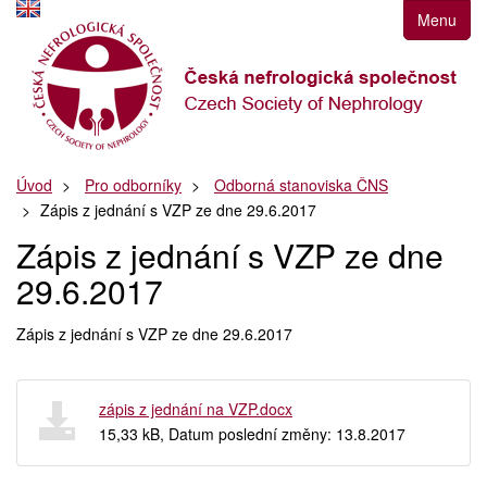
Přejít
Menu
k
navigaci
Přejít
na
obsah
Přejít
Úvod
Pro odborníky
Odborná stanoviska ČNS
k
Zápis z jednání s VZP ze dne 29.6.2017
postrannímu
sloupci
Zápis z jednání s VZP ze dne
Klávesové
29.6.2017
zkratky
Zápis z jednání s VZP ze dne 29.6.2017
zápis z jednání na VZP.docx
15,33 kB, Datum poslední změny: 13.8.2017