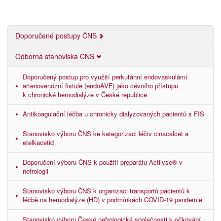
Doporučené postupy ČNS
Odborná stanoviska ČNS
Doporučený postup pro využití perkutánní endovaskulární
arteriovenózní fistule (endoAVF) jako cévního přístupu
k chronické hemodialýze v České republice
Antikoagulační léčba u chronicky dialyzovaných pacientů s FIS
Stanovisko výboru ČNS ke kategorizaci léčiv cinacalcet a
etelkacetid
Doporučení výboru ČNS k použití preparátu Actilyse® v
nefrologii
Stanovisko výboru ČNS k organizaci transportů pacientů k
léčbě na hemodialýze (HD) v podmínkách COVID-19 pandemie
Stanovisko výboru České nefrologické společnosti k očkování