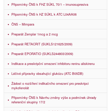
Připomínky ČNS k FHZ SÚKL 70/1 – imunosupresiva
Připomínky ČNS k HZ SÚKL k ATC L04AA06
ČNS – Mimpara
Preparát Zemplar 1mcg a 2 mcg
Preparát RETACRIT (SUKLS121625/2009)
Preparát EPORATIO (SUKLS244803/2009)
Indikace a preskripční omezení inhibitoru reninu aliskirenu
Léčivé přípravky obsahující glukózu (ATC B05DB)
Žádost o rozšíření indikačního omezení pro preskripci
mykofenolát
Připomínky ČNS k Návrhu změny výše a podmínek úhrady
referenční skupiny 17/2