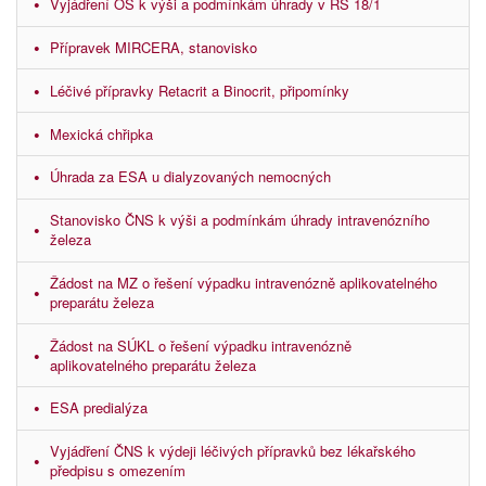
Vyjádření OS k výši a podmínkám úhrady v RS 18/1
Přípravek MIRCERA, stanovisko
Léčivé přípravky Retacrit a Binocrit, připomínky
Mexická chřipka
Úhrada za ESA u dialyzovaných nemocných
Stanovisko ČNS k výši a podmínkám úhrady intravenózního
železa
Žádost na MZ o řešení výpadku intravenózně aplikovatelného
preparátu železa
Žádost na SÚKL o řešení výpadku intravenózně
aplikovatelného preparátu železa
ESA predialýza
Vyjádření ČNS k výdeji léčivých přípravků bez lékařského
předpisu s omezením