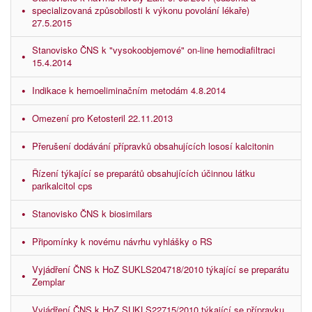
specializovaná způsobilosti k výkonu povolání lékaře)
27.5.2015
Stanovisko ČNS k "vysokoobjemové" on-line hemodiafiltraci
15.4.2014
Indikace k hemoeliminačním metodám 4.8.2014
Omezení pro Ketosteril 22.11.2013
Přerušení dodávání přípravků obsahujících lososí kalcitonin
Řízení týkající se preparátů obsahujících účinnou látku
parikalcitol cps
Stanovisko ČNS k biosimilars
Připomínky k novému návrhu vyhlášky o RS
Vyjádření ČNS k HoZ SUKLS204718/2010 týkající se preparátu
Zemplar
Vyjádření ČNS k HoZ SUKLS22715/2010 týkající se přípravku