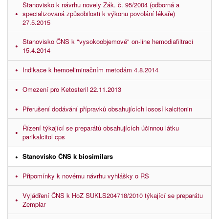
Stanovisko k návrhu novely Zák. č. 95/2004 (odborná a
specializovaná způsobilosti k výkonu povolání lékaře)
27.5.2015
Stanovisko ČNS k "vysokoobjemové" on-line hemodiafiltraci
15.4.2014
Indikace k hemoeliminačním metodám 4.8.2014
Omezení pro Ketosteril 22.11.2013
Přerušení dodávání přípravků obsahujících lososí kalcitonin
Řízení týkající se preparátů obsahujících účinnou látku
parikalcitol cps
Stanovisko ČNS k biosimilars
Připomínky k novému návrhu vyhlášky o RS
Vyjádření ČNS k HoZ SUKLS204718/2010 týkající se preparátu
Zemplar