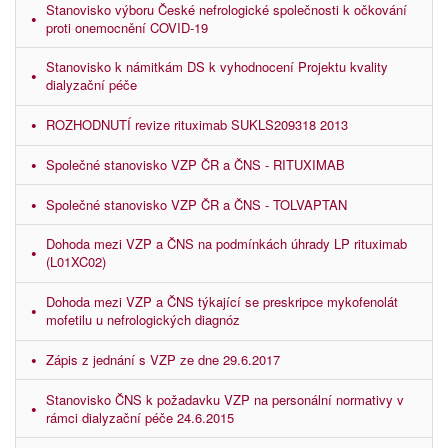
Stanovisko výboru České nefrologické společnosti k očkování
proti onemocnění COVID-19
Stanovisko k námitkám DS k vyhodnocení Projektu kvality
dialyzační péče
ROZHODNUTÍ revize rituximab SUKLS209318 2013
Společné stanovisko VZP ČR a ČNS - RITUXIMAB
Společné stanovisko VZP ČR a ČNS - TOLVAPTAN
Dohoda mezi VZP a ČNS na podmínkách úhrady LP rituximab
(L01XC02)
Dohoda mezi VZP a ČNS týkající se preskripce mykofenolát
mofetilu u nefrologických diagnóz
Zápis z jednání s VZP ze dne 29.6.2017
Stanovisko ČNS k požadavku VZP na personální normativy v
rámci dialyzační péče 24.6.2015