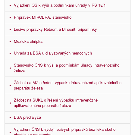
Vyjádření OS k výši a podmínkám úhrady v RS 18/1
Přípravek MIRCERA, stanovisko
Léčivé přípravky Retacrit a Binocrit, připomínky
Mexická chřipka
Úhrada za ESA u dialyzovaných nemocných
Stanovisko ČNS k výši a podmínkám úhrady intravenózního
železa
Žádost na MZ o řešení výpadku intravenózně aplikovatelného
preparátu železa
Žádost na SÚKL o řešení výpadku intravenózně
aplikovatelného preparátu železa
ESA predialýza
Vyjádření ČNS k výdeji léčivých přípravků bez lékařského
předpisu s omezením