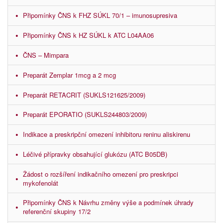
Připomínky ČNS k FHZ SÚKL 70/1 – imunosupresiva
Připomínky ČNS k HZ SÚKL k ATC L04AA06
ČNS – Mimpara
Preparát Zemplar 1mcg a 2 mcg
Preparát RETACRIT (SUKLS121625/2009)
Preparát EPORATIO (SUKLS244803/2009)
Indikace a preskripční omezení inhibitoru reninu aliskirenu
Léčivé přípravky obsahující glukózu (ATC B05DB)
Žádost o rozšíření indikačního omezení pro preskripci
mykofenolát
Připomínky ČNS k Návrhu změny výše a podmínek úhrady
referenční skupiny 17/2