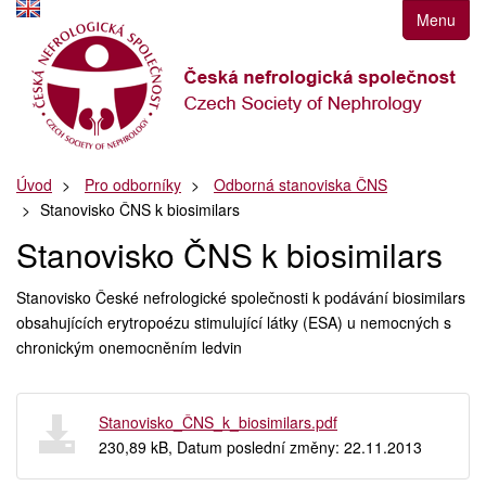
Přejít
Menu
k
navigaci
Přejít
na
obsah
Přejít
Úvod
Pro odborníky
Odborná stanoviska ČNS
k
Stanovisko ČNS k biosimilars
postrannímu
sloupci
Stanovisko ČNS k biosimilars
Klávesové
zkratky
Stanovisko České nefrologické společnosti k podávání biosimilars
obsahujících erytropoézu stimulující látky (ESA) u nemocných s
chronickým onemocněním ledvin
Stanovisko_ČNS_k_biosimilars.pdf
230,89 kB, Datum poslední změny: 22.11.2013